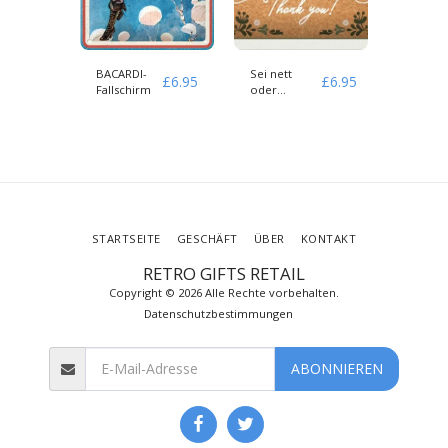
BACARDI-
Sei nett
ES IST
£
6.95
£
6.95
£
6.95
NS
Fallschirm
oder
MINDES
verlasse
BIER UH
DANKE! MINI
GEPRÄGTES
ZINNZEICHEN
STARTSEITE
GESCHÄFT
ÜBER
KONTAKT
RETRO GIFTS RETAIL
Copyright © 2026 Alle Rechte vorbehalten.
Datenschutzbestimmungen
ABONNIEREN