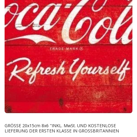
GRÖSSE 20x15cm 8x6 "INKL. MwSt. UND KOSTENLOSE
LIEFERUNG DER ERSTEN KLASSE IN GROSSBRITANNIEN