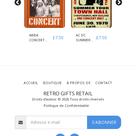
H
ABBA
AC DC
AEROSM
£
7.50
£
7.50
£
7.50
CONCERT
SUMMER
& GUNS
1975
HIGHWAY
'ROSES
STOCKHOLMS
TO HELL
1979
ACCUEIL
BOUTIQUE
À PROPOS DE
CONTACT
RETRO GIFTS RETAIL
Droits d'auteur © 2026 Tous droits réservés
Politique de Confidentialité
S'ABONNER