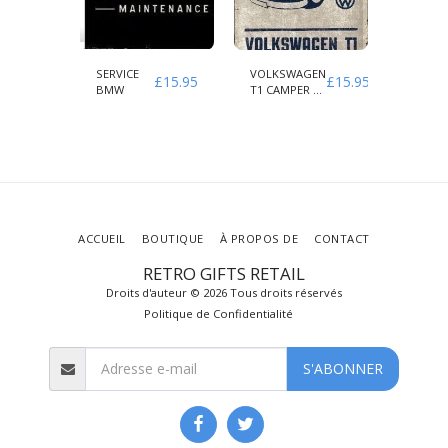
E
SERVICE
VOLKSWAGEN
SERVICE
£
15.95
£
15.95
£
15.95
T
BMW
T1 CAMPER LE
GARAGE
ONS
TOUR
RÉPARA
ORIGINAL
ACCUEIL
BOUTIQUE
À PROPOS DE
CONTACT
RETRO GIFTS RETAIL
Droits d'auteur © 2026 Tous droits réservés
Politique de Confidentialité
S'ABONNER