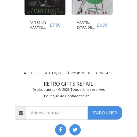
É
FAITES UN
MARTINI
MENU C
£
7.50
£
7.50
£
6.95
EZ
MARTINI
EXTRA DRY
CONNAI
FÉ
CLASSIQUE
AMORE
VOTRE 
VIETATO
ACCUEIL
BOUTIQUE
À PROPOS DE
CONTACT
RETRO GIFTS RETAIL
Droits d'auteur © 2026 Tous droits réservés
Politique de Confidentialité
S'ABONNER