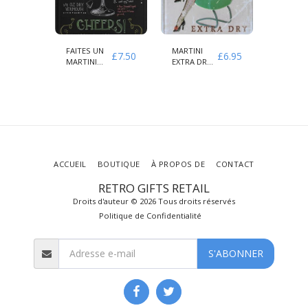
É
FAITES UN
MARTINI
MENU C
£
7.50
£
7.50
£
6.95
EZ
MARTINI
EXTRA DRY
CONNAI
FÉ
CLASSIQUE
AMORE
VOTRE 
VIETATO
ACCUEIL
BOUTIQUE
À PROPOS DE
CONTACT
RETRO GIFTS RETAIL
Droits d'auteur © 2026 Tous droits réservés
Politique de Confidentialité
S'ABONNER