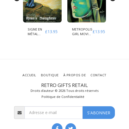
IS
SIGNE EN
METROPOLIS
METROP
£
13.95
£
13.95
£
13.95
E
MÉTAL
GIRL MOVIE
CITY MO
EN
GRAVÉ
ENSEIGNE EN
ENSEIG
RYAN'S
MÉTAL
MÉTAL
DAUGHTER
GRAVÉ
GRAVÉ
ACCUEIL
BOUTIQUE
À PROPOS DE
CONTACT
RETRO GIFTS RETAIL
Droits d'auteur © 2026 Tous droits réservés
Politique de Confidentialité
S'ABONNER