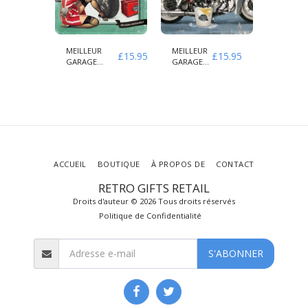
MEILLEUR
MEILLEUR
ENTRET
£
15.95
£
15.95
£
15.95
GARAGE
GARAGE
DU
POUR LE
POUR LES
MOTEU
SERVICE ET
MOTOS
BMW
LES
SERVICE
NUMBER
RÉPARATIONS
COMPLET
DE MOTOS
ACCUEIL
BOUTIQUE
À PROPOS DE
CONTACT
RETRO GIFTS RETAIL
Droits d'auteur © 2026 Tous droits réservés
Politique de Confidentialité
S'ABONNER