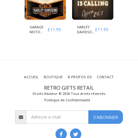
GARAGE
HARLEY
HARLEY
£
11.95
£
11.95
£
11.95
MOTO
DAVIDSON
DAVIDS
HARLEY
LA ROUTE
MON
DAVIDSON
APPELLE
TOUR
PRÉFÉR
ACCUEIL
BOUTIQUE
À PROPOS DE
CONTACT
RETRO GIFTS RETAIL
Droits d'auteur © 2026 Tous droits réservés
Politique de Confidentialité
S'ABONNER