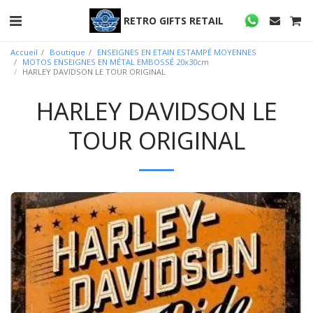
RETRO GIFTS RETAIL
Accueil
Boutique
ENSEIGNES EN ETAIN ESTAMPÉ MOYENNES
MOTOS ENSEIGNES EN MÉTAL EMBOSSÉ 20x30cm
HARLEY DAVIDSON LE TOUR ORIGINAL
HARLEY DAVIDSON LE
TOUR ORIGINAL