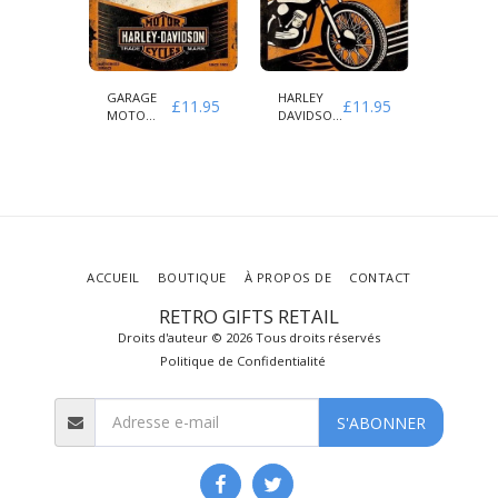
GARAGE
HARLEY
HARLEY
£
11.95
£
11.95
£
11.95
MOTO
DAVIDSON
DAVIDS
HARLEY
LE TOUR
LA ROU
DAVIDSON
ORIGINAL
APPELL
ACCUEIL
BOUTIQUE
À PROPOS DE
CONTACT
RETRO GIFTS RETAIL
Droits d'auteur © 2026 Tous droits réservés
Politique de Confidentialité
S'ABONNER